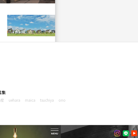
募集
動産
uehara
maica
tsuchiya
ono