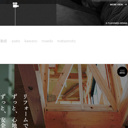
不動産
asato
kawano
maeda
matsumoto