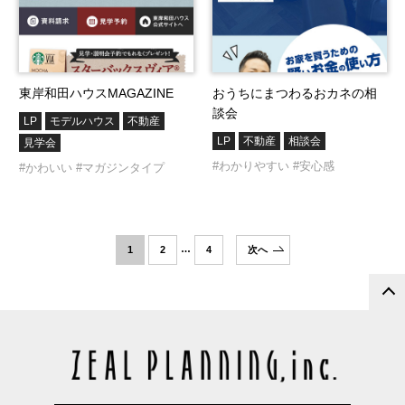
東岸和田ハウスMAGAZINE
おうちにまつわるおカネの相
談会
LP
モデルハウス
不動産
LP
不動産
相談会
見学会
#わかりやすい
#安心感
#かわいい
#マガジンタイプ
…
1
2
4
次へ