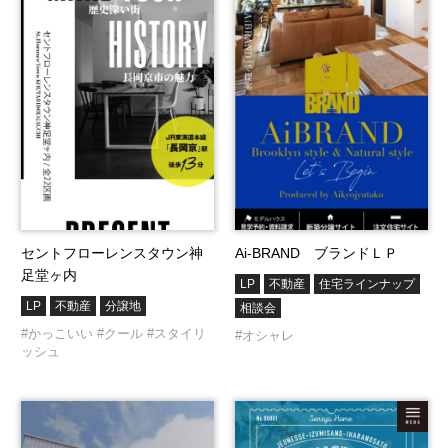
セントフローレンスタウン神
Ai-BRAND ブランドＬＰ
足堂ヶ内
LP
不動産
住宅ラインナップ
LP
不動産
分譲地
相談会
#かっこいい
#クール
#スタイリ
#オシャレ
ッシュ