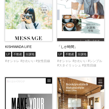
KISHIWADA LIFE
「しが時間」
LP
不動産
分譲地
LP
不動産
分譲地
#オシャレ
#かわいい
#女性目線
#オシャレ
#かわいい
#シンプル
#スタイリッシュ
#女性目線