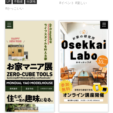
LP
不動産
分譲地
#イベント
#楽しい
#かっこいい