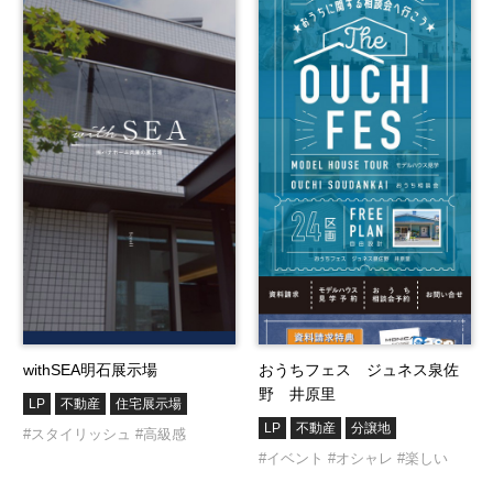
withSEA明石展示場
おうちフェス ジュネス泉佐
野 井原里
LP
不動産
住宅展示場
LP
不動産
分譲地
#スタイリッシュ
#高級感
#イベント
#オシャレ
#楽しい