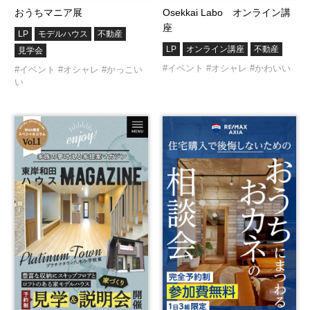
おうちマニア展
Osekkai Labo オンライン講
座
LP
モデルハウス
不動産
LP
オンライン講座
不動産
見学会
#イベント
#オシャレ
#かわいい
#イベント
#オシャレ
#かっこい
い