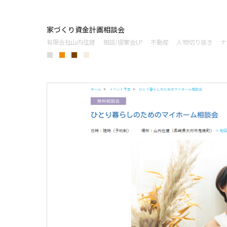
家づくり資金計画相談会
有限会社山内住建
相談/提案会LP
不動産
人物切り抜き
ナ
■
■
■
■