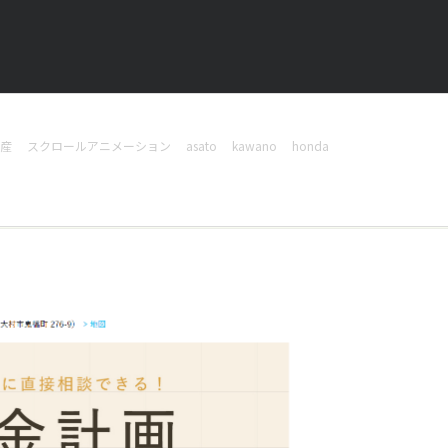
産
スクロールアニメーション
asato
kawano
honda