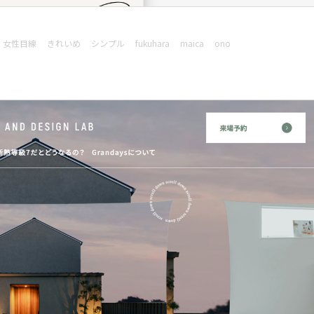
女性目線
きれいめ
シンプル
fukuhara
maica
ono