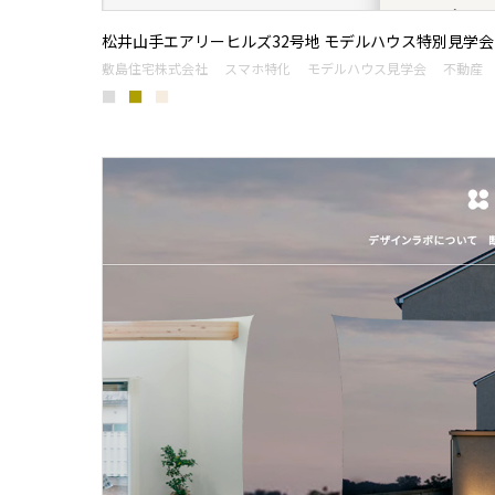
松井山手エアリーヒルズ32号地 モデルハウス特別見学会
敷島住宅株式会社
スマホ特化
モデルハウス見学会
不動産
■
■
■