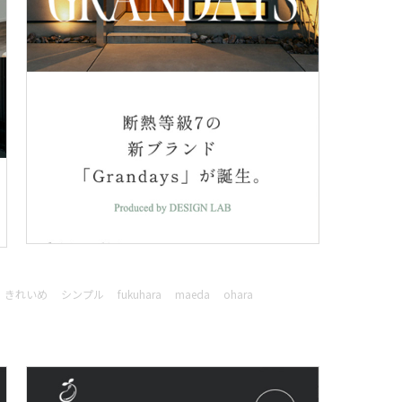
きれいめ
シンプル
fukuhara
maeda
ohara