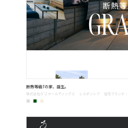
断熱等級7の家、誕生。
株式会社Ｄ‘Ｚホールディングス
レスポンシブ
住宅ブランド・
■
■
■