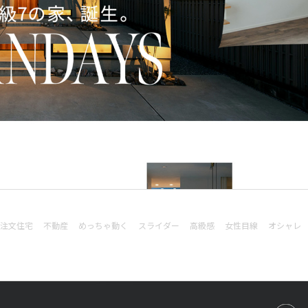
注文住宅
不動産
めっちゃ動く
スライダー
高級感
女性目線
オシャレ