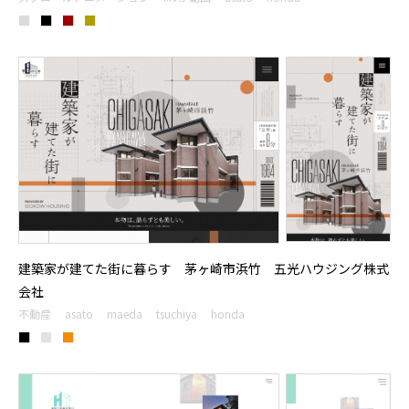
■
■
■
■
建築家が建てた街に暮らす 茅ヶ崎市浜竹 五光ハウジング株式
会社
不動産
asato
maeda
tsuchiya
honda
■
■
■