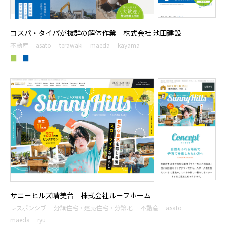
コスパ・タイパが抜群の解体作業 株式会社 池田建設
不動産
asato
terawaki
maeda
kayama
■
■
サニーヒルズ晴美台 株式会社ルーフホーム
レスポンシブ
分譲住宅・建売住宅・分譲地
不動産
asato
maeda
ryu