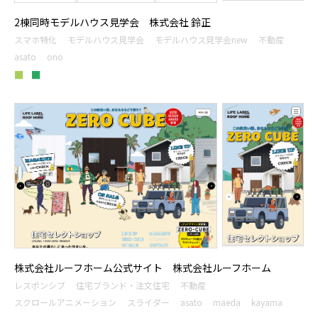
2棟同時モデルハウス見学会 株式会社 鈴正
スマホ特化
モデルハウス見学会
モデルハウス見学会new
不動産
asato
ono
■
■
株式会社ルーフホーム公式サイト 株式会社ルーフホーム
レスポンシブ
住宅ブランド・注文住宅
不動産
スクロールアニメーション
スライダー
asato
maeda
kayama