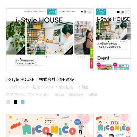
i-Style HOUSE 株式会社 池田建設
レスポンシブ
住宅ブランド・注文住宅
不動産
スクロールアニメーション
asato
terawaki
nakai
■
■
■