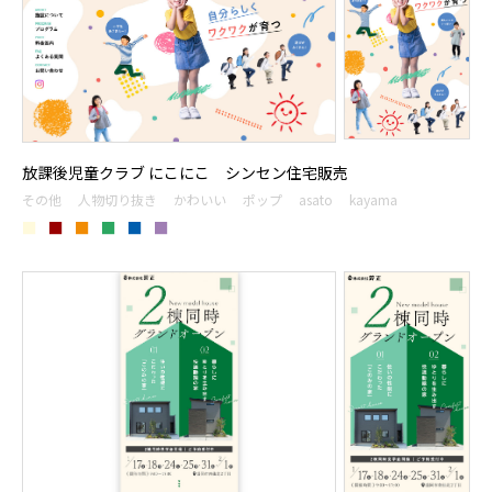
放課後児童クラブ にこにこ シンセン住宅販売
その他
人物切り抜き
かわいい
ポップ
asato
kayama
■
■
■
■
■
■