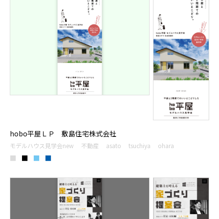
hobo平屋ＬＰ 敷島住宅株式会社
モデルハウス見学会new
不動産
asato
tsuchiya
ohara
■
■
■
■