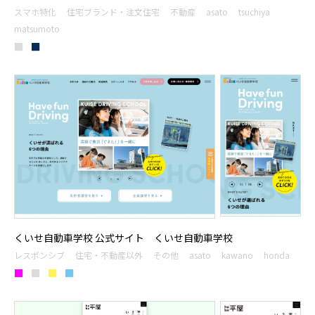
スマホ特化
住宅ブランド・注文住宅
不動産
asato
tsuchiya
matsumoto
■
■
くいせ自動車学校 公式サイト くいせ自動車学校
レスポンシブ
住宅・不動産以外
その他
asato
kawano
honda
■
■
■
■