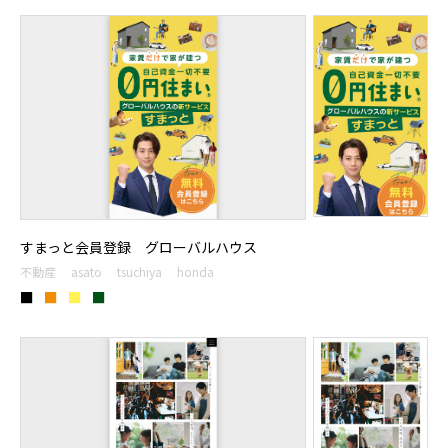
すまっと会員登録 グローバルハウス
不動産
asato
tsuchiya
honda
■
■
■
■