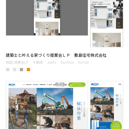
建築士と叶える家づくり提案会ＬＰ 敷島住宅株式会社
相談/提案会LP
不動産
asato
tsuchiya
honda
■
■
■
■