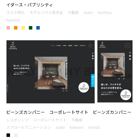
イダース・パブリシティ
スマホ特化
モデルハウス見学会
不動産
asato
tsuchiya
kayama
■
■
■
■
■
ビーンズカンパニー コーポレートサイト ビーンズカンパニー
レスポンシブ
コーポレートサイト
不動産
スクロールアニメーション
asato
kawano
honda
■
■