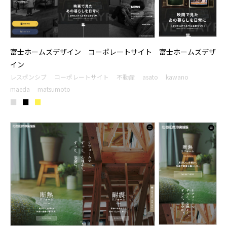
富士ホームズデザイン コーポレートサイト 富士ホームズデザ
イン
レスポンシブ
コーポレートサイト
不動産
asato
kawano
maeda
matsumoto
■
■
■