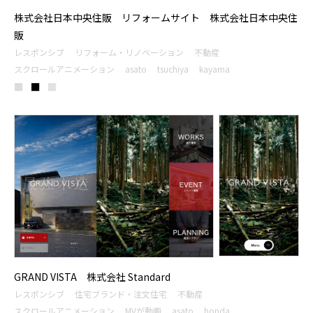
株式会社日本中央住販 リフォームサイト 株式会社日本中央住
販
レスポンシブ
リフォーム・リノベーション
不動産
スクロールアニメーション
asato
tsuchiya
kayama
■
■
■
GRAND VISTA 株式会社 Standard
レスポンシブ
住宅ブランド・注文住宅
不動産
スクロールアニメーション
MVが動画
asato
honda