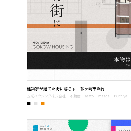
建築家が建てた街に暮らす 茅ヶ崎市浜竹
五光ハウジング株式会社
不動産
asato
maeda
tsuchiya
■
■
■