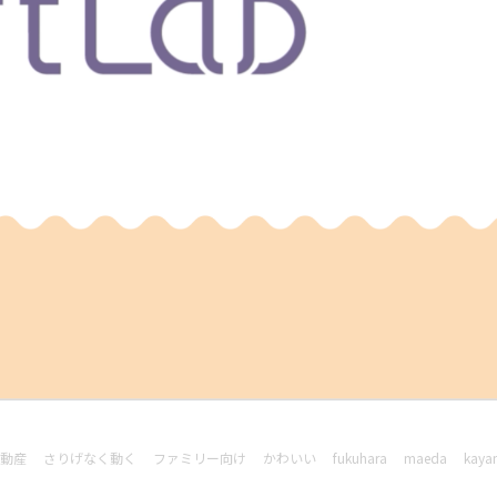
動産
さりげなく動く
ファミリー向け
かわいい
fukuhara
maeda
kaya