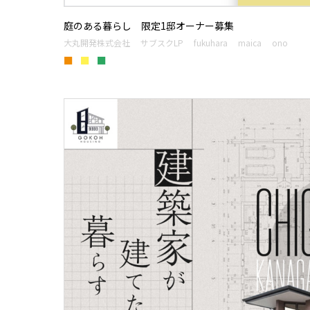
庭のある暮らし 限定1邸オーナー募集
大丸開発株式会社
サブスクLP
fukuhara
maica
ono
■
■
■