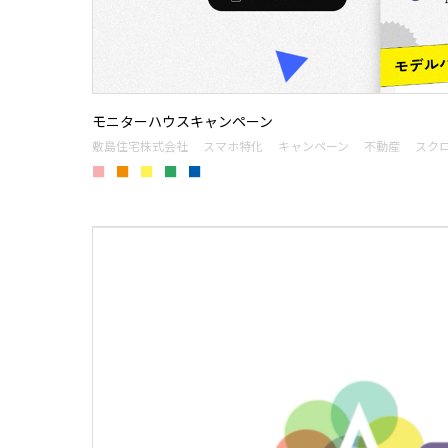
モニターハウスキャンペーン
敷島住宅株式会社
スマホ特化
キャンペーン
不動産
スク
■
■
■
■
■