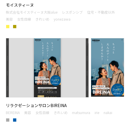
モイスティーヌ
株式会社モイスティーヌ大阪alue
レスポンシブ
住宅・不動産以外
美容
女性目線
きれいめ
yonezawa
■
■
リラクゼーションサロンBIREINA
BEREINA
美容
女性目線
きれいめ
matsumura
irie
nakai
■
■