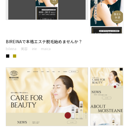
BIREINAで本格エステ脱毛始めませんか？
bileina
美容
irie
maica
■
■