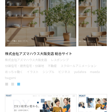
株式会社アズマハウス大阪支店 総合サイト
株式会社アズマハウス大阪支店
レスポンシブ
分譲住宅・建売住宅・分譲地
不動産
スクロールアニメーション
めっちゃ動く
イラスト
シンプル
ビジネス
yudahira
maeda
tsugami
■
■
■