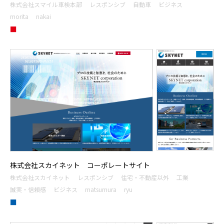
株式会社スマイル車検本部
レスポンシブ
自動車
ビジネス
morita
nakai
■
株式会社スカイネット コーポレートサイト
株式会社スカイネット
レスポンシブ
住宅・不動産以外
工業
誠実・信頼感
ビジネス
matsumura
ryu
■