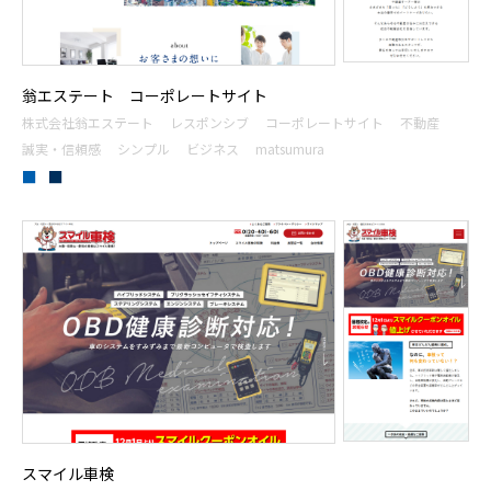
翁エステート コーポレートサイト
株式会社翁エステート
レスポンシブ
コーポレートサイト
不動産
誠実・信頼感
シンプル
ビジネス
matsumura
■
■
スマイル車検