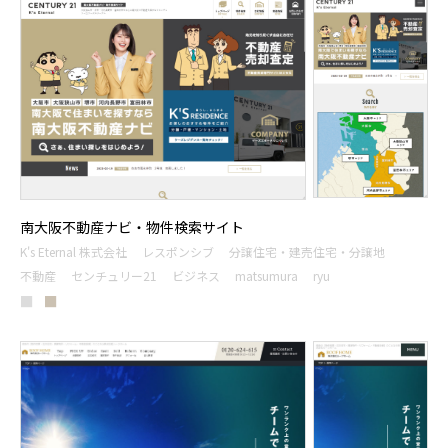
南大阪不動産ナビ・物件検索サイト
K's Eternal 株式会社
レスポンシブ
分譲住宅・建売住宅・分譲地
不動産
センチュリー21
ビジネス
matsumura
ryu
■
■