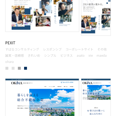
PEXIT
すばるコンサルティング
レスポンシブ
コーポレートサイト
その他
誠実・信頼感
きれいめ
シンプル
ビジネス
asato
irie
maeda
ohara
■
■
■
■