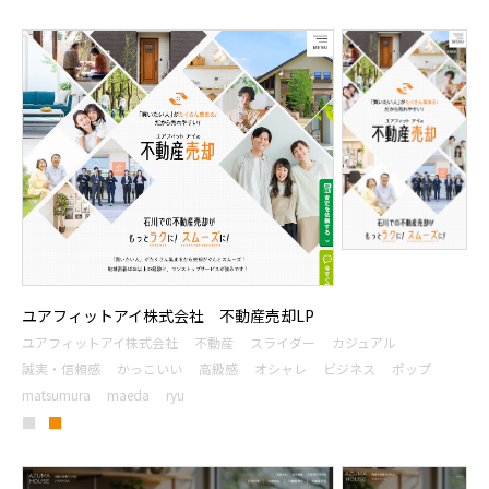
ユアフィットアイ株式会社 不動産売却LP
ユアフィットアイ株式会社
不動産
スライダー
カジュアル
誠実・信頼感
かっこいい
高級感
オシャレ
ビジネス
ポップ
matsumura
maeda
ryu
■
■