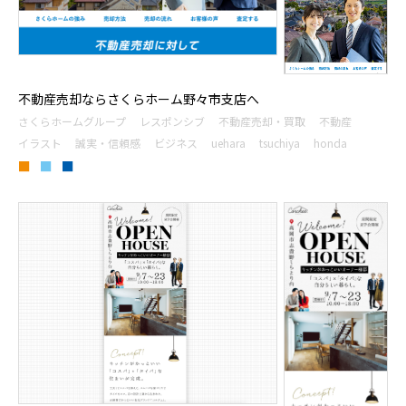
不動産売却ならさくらホーム野々市支店へ
さくらホームグループ
レスポンシブ
不動産売却・買取
不動産
イラスト
誠実・信頼感
ビジネス
uehara
tsuchiya
honda
■
■
■