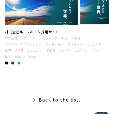
株式会社ルーフホーム 採用サイト
株式会社ルーフホーム
レスポンシブ
採用
不動産
スクロールアニメーション
めっちゃ動く
スライダー
カジュアル
誠実・信頼感
かっこいい
高級感
オシャレ
ビジネス
ポップ
hata
maeda
tsugami
■
■
■
Back to the list.
TOPでコナミコマンドを入れてみよ★