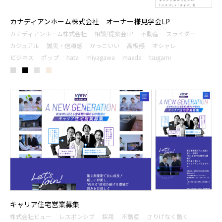
カナディアンホーム株式会社 オーナー様見学会LP
カナディアンホーム株式会社
相談/提案会LP
不動産
スライダー
カジュアル
誠実・信頼感
かっこいい
高級感
オシャレ
ビジネス
ポップ
hata
miyagawa
maeda
tsugami
■
■
■
■
キャリア住宅営業募集
株式会社ビュー
レスポンシブ
採用
不動産
さりげなく動く