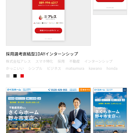
採用選考直結型1DAYインターンシップ
株式会社アレス
スマホ特化
採用
不動産
インターンシップ
かっこいい
シンプル
ビジネス
matsumura
kawano
honda
■
■
■