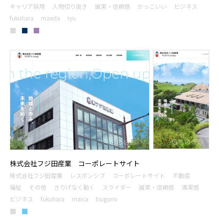
キャリア採用
人物切り抜き
誠実・信頼感
かっこいい
ビジネス
fukuhara
maeda
ryu
■
■
■
株式会社フジ田産業 コーポレートサイト
株式会社フジ田産業
レスポンシブ
コーポレートサイト
不動産
福祉
その他
さりげなく動く
スライダー
誠実・信頼感
清潔感
ビジネス
fukuhara
maica
tsugami
■
■