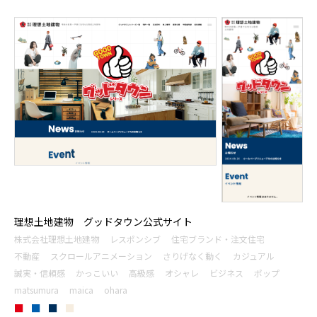
理想土地建物 グッドタウン公式サイト
株式会社理想土地建物
レスポンシブ
住宅ブランド・注文住宅
不動産
スクロールアニメーション
さりげなく動く
カジュアル
誠実・信頼感
かっこいい
高級感
オシャレ
ビジネス
ポップ
matsumura
maica
ohara
■
■
■
■