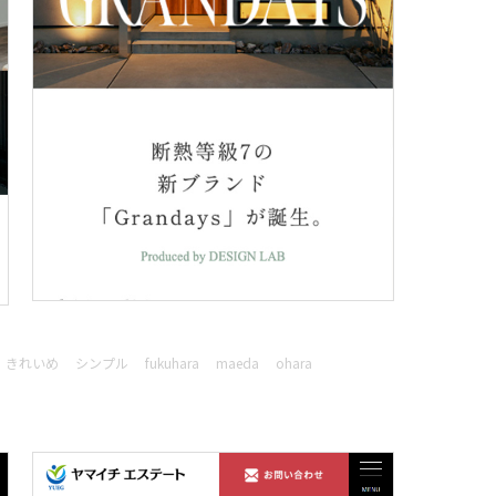
きれいめ
シンプル
fukuhara
maeda
ohara