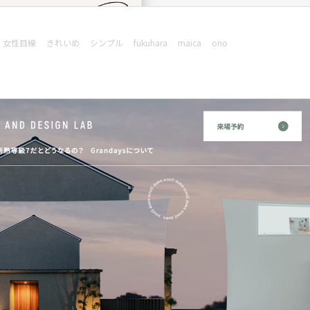
女性目線
きれいめ
シンプル
fukuhara
maica
ono