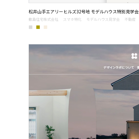
松井山手エアリーヒルズ32号地 モデルハウス特別見学会
敷島住宅株式会社
スマホ特化
モデルハウス見学会
不動産
■
■
■