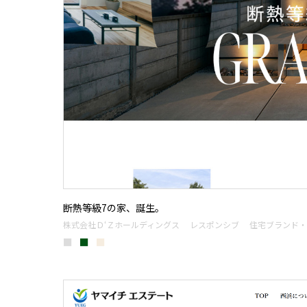
断熱等級7の家、誕生。
株式会社Ｄ‘Ｚホールディングス
レスポンシブ
住宅ブランド・
■
■
■