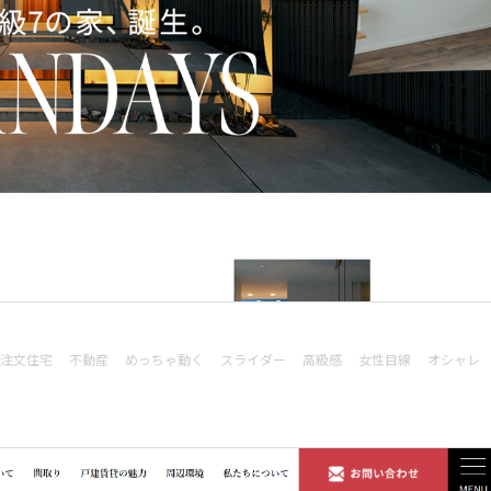
注文住宅
不動産
めっちゃ動く
スライダー
高級感
女性目線
オシャレ