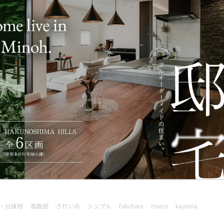
・分譲地
高級感
きれいめ
シンプル
fukuhara
maica
kayama