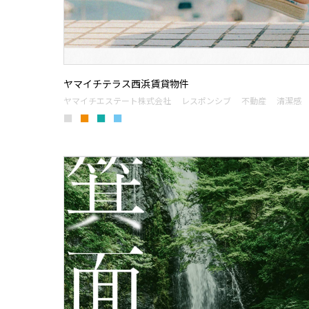
ヤマイチテラス西浜賃貸物件
ヤマイチエステート株式会社
レスポンシブ
不動産
清潔感
■
■
■
■