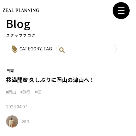
Blog
スタッフブログ
CATEGORY
,
TAG
日常
桜満開🌸 久しぶりに岡山の津山へ！
#岡山
#旅行
#桜
2023.04.07
ban