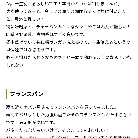
ン。一生使えるらしいです！本当かどうかは判りませんが。
実際使ってみると、今までの通りの調理方法では焦げ付いたり
と、意外と難しい・・・
特に味噌系と、チャーハンみたいなタマゴやごはん系が難しい！
肉系や野菜系、煮物系はすごく良いです。
多少焦げついても結構ガシガシ洗えるので、一生使えるというの
は伊達ではなさそうです。
もっと慣れたら色々なものをこれ一本で作れるようになる！かも
しれない
フランスパン
家の近くのパン屋さんでフランスパンを買ってみました。
硬くてバリッとした力強い歯ごたえのフランスパンがたまらない
です！満足度が高いです。
バターたっぷりもいいけど、そのままでもおいしい！
バゲット、バタール、パリジャン、ブールなどいろんな種類を食