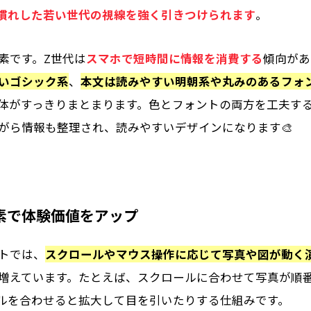
S慣れした若い世代の視線を強く引きつけられます
。
素です。
Z世代は
スマホで短時間に情報を消費する
傾向があ
いゴシック系
、
本文は読みやすい明朝系や丸みのあるフォ
体がすっきりまとまります。色とフォントの両方を工夫す
がら情報も整理され、読みやすいデザインになります🎨
素で体験価値をアップ
イトでは、
スクロールやマウス操作に応じて写真や図が動く
増えています。たとえば、スクロールに合わせて写真が順
ソルを合わせると拡大して目を引いたりする仕組みです。