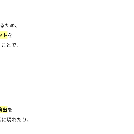
るため、
ント
を
ることで、
演出
を
番に現れたり、