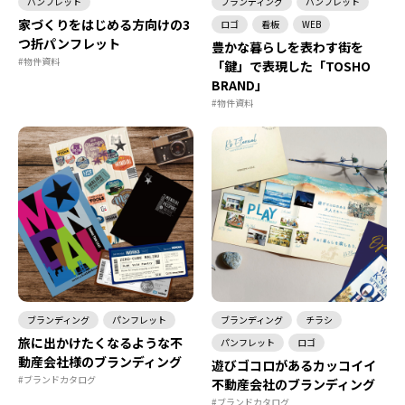
パンフレット
ブランディング
パンフレット
家づくりをはじめる方向けの3
ロゴ
看板
WEB
つ折パンフレット
豊かな暮らしを表わす街を
#物件資料
「鍵」で表現した「TOSHO
BRAND」
#物件資料
ブランディング
パンフレット
ブランディング
チラシ
旅に出かけたくなるような不
パンフレット
ロゴ
動産会社様のブランディング
遊びゴコロがあるカッコイイ
#ブランドカタログ
不動産会社のブランディング
#ブランドカタログ