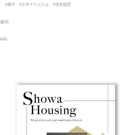
ト
#冊子
#スタイリッシュ
#注文住宅
グ泉州
eda