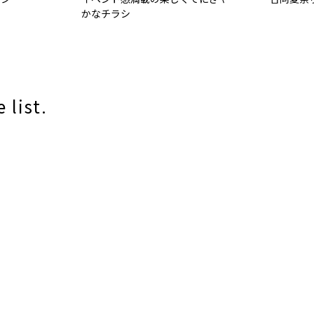
かなチラシ
 list.