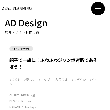
AD Design
広告デザイン制作実績
#イベントチラシ
親子で一緒に！ふわふわジャンボ迷路であそ
ぼう！
#こども
#楽しい
#ポップ
#カラフル
#にぎやか
#イベ
ント
CLIENT :
HESTA大倉
DESIGNER :
ogami
MANAGER :
tsuchiya