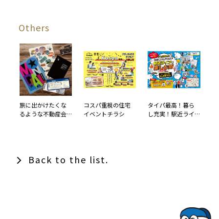
Others
旅に出かけたくな
コスパ重視の住宅
タイパ最高！暮ら
るような不動産会
イベントチラシ
し充実！駅近ライ
社様のブランディ
フを楽しむ街
ング
Back to the list.
TOPでコナミコマンドを入れてみよ★