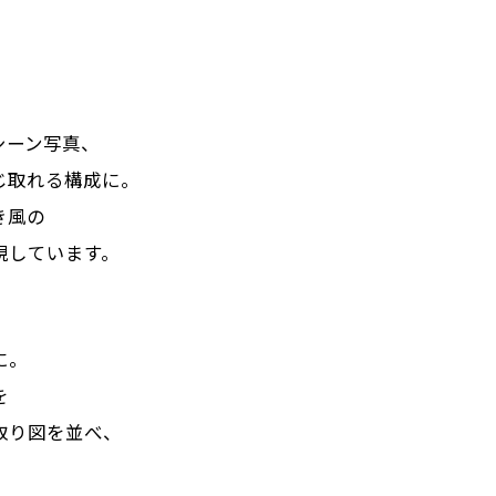
シーン写真、
じ取れる構成に。
き風の
現しています。
に。
を
取り図を並べ、