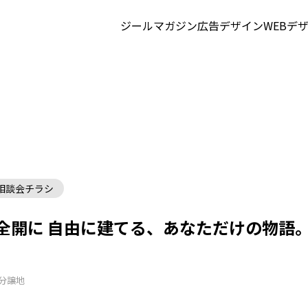
ジールマガジン
広告デザイン
WEBデ
相談会チラシ
を全開に 自由に建てる、あなただけの物語
#分譲地