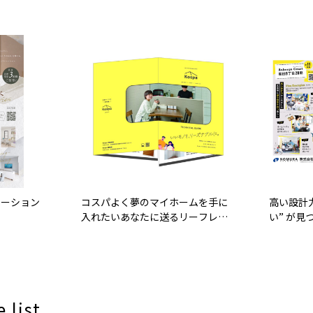
ベーション
コスパよく夢のマイホームを手に
高い設計
入れたいあなたに送るリーフレッ
い” が見
ト
 list.