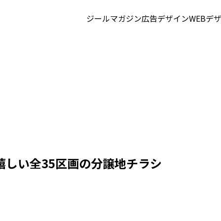
ジールマガジン
広告デザイン
WEBデ
嬉しい全35区画の分譲地チラシ