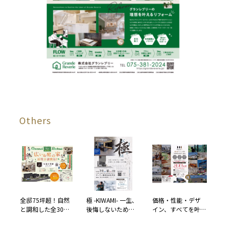
Others
全邸75坪超！自然
極 -KIWAMI- 一生、
価格・性能・デザ
と調和した全30区
後悔しないため
イン、すべてを叶え
画の大規模分譲地
に。妥協をすべて
る理想の住まい。