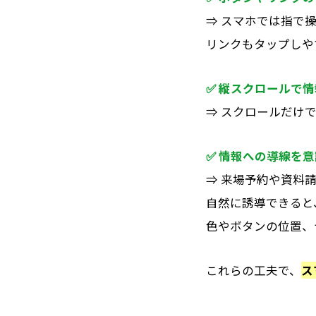
⇒ スマホでは指で
リンクもタップしや
✅
縦スクロールで情
⇒ スクロールだけ
✅
情報への導線を意
⇒ 来場予約や資料
自然に誘導できると
色やボタンの位置、
これらの工夫で、
ス