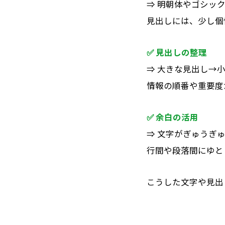
⇒ 明朝体やゴシッ
見出しには、少し個
✅ 見出しの整理
⇒ 大きな見出し→
情報の順番や重要度
✅ 余白の活用
⇒ 文字がぎゅうぎ
行間や段落間にゆと
こうした文字や見出