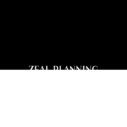
株式会社ジールプランニング
〒540-0019 大阪府大阪市中央区和泉町1丁目1-14
tel : 06-6945-9100
サービス