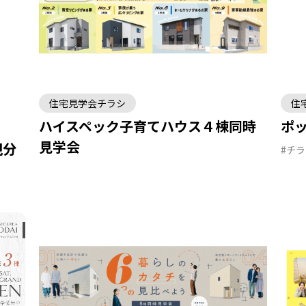
住宅見学会チラシ
住
ハイスペック子育てハウス４棟同時
ポ
見学会
規分
#チ