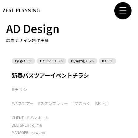
AD Design
広告デザイン制作実績
#新春チラシ
#イベントチラシ
#分譲住宅チラシ
#チラシ
新春バスツアーイベントチラシ
#チラシ
#バスツアー
#スタンプラリー
#すごろく
#お正月
CLIENT :
ミハマホーム
DESIGNER :
ojima
MANAGER :
kawano