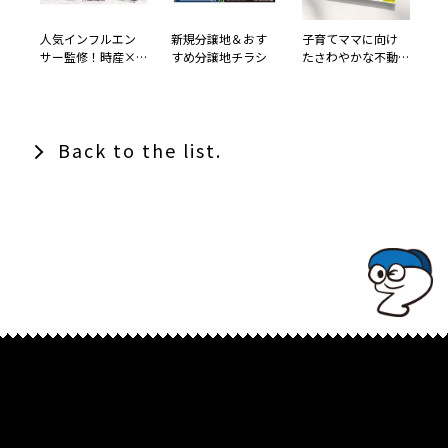
人気インフルエン
新規分譲地＆おす
子育てママに向け
サー監修！時産×
すめ分譲地チラシ
たさわやかな不動
シンプルライフを
産広告
叶える住まい
Back to the list.
TOPでコナミコマンドを入れてみよ★