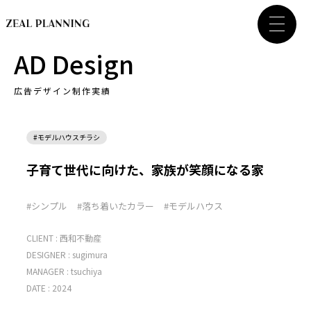
AD Design
広告デザイン制作実績
#モデルハウスチラシ
子育て世代に向けた、家族が笑顔になる家
#シンプル
#落ち着いたカラー
#モデルハウス
CLIENT :
西和不動産
DESIGNER :
sugimura
MANAGER :
tsuchiya
DATE : 2024