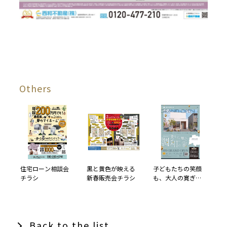
Others
住宅ローン相談会
黒と黄色が映える
子どもたちの笑顔
チラシ
新春販売会チラシ
も、大人の寛ぎ
も。すべてが優し
く調和する場所。
Back to the list.