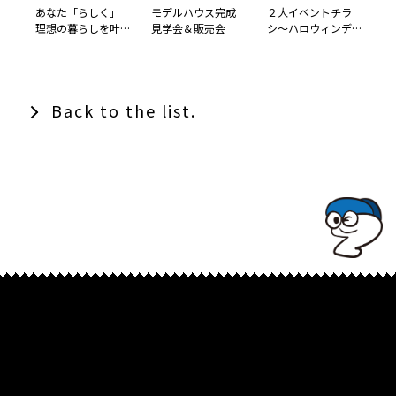
あなた「らしく」
モデルハウス完成
２大イベントチラ
理想の暮らしを叶
見学会＆販売会
シ～ハロウィンデ
える新商品
ザイン～
「RasiQ」
Back to the list.
TOPでコナミコマンドを入れてみよ★