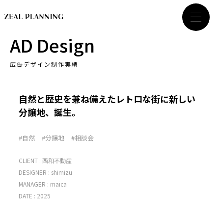
AD Design
広告デザイン制作実績
自然と歴史を兼ね備えたレトロな街に新しい
分譲地、誕生。
#自然
#分譲地
#相談会
CLIENT :
西和不動産
DESIGNER :
shimizu
MANAGER :
maica
DATE : 2025