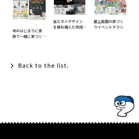
省エネ×デザイン
屋上庭園の家づく
を兼ね備えた完成
りイベントチラシ
年のはじまりに家
見学会チラシ
族で一緒に家づく
りを楽しもう！お
年玉キャンペーン
Back to the list.
TOPでコナミコマンドを入れてみよ★