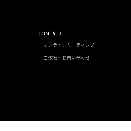
CONTACT
オンラインミーティング
ご依頼・お問い合わせ
住宅見学会チラ
チラシ
シ分譲住宅チラ
シ新規分譲地チ
ラシチラシ