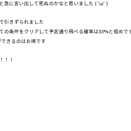
急に言い出して死ぬのかなと思いました ( ˘ω˘ )
で引きずられました
ての条件をクリアして予定通り飛べる確率は33%と低めで
験ができるのはお得です
！！！