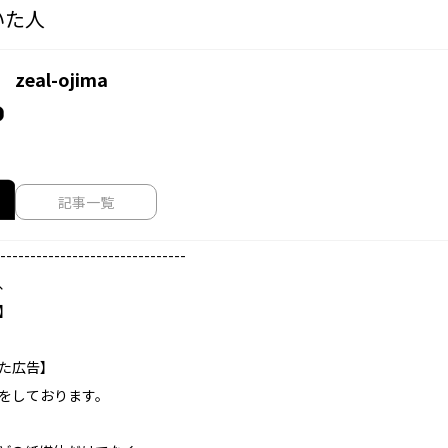
いた人
zeal-ojima
記事一覧
-------------------------------
、
】
た広告】
をしております。