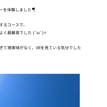
ーを体験しました🪂
するコースで、
超最高でした ( ˘ω˘ )✧
ぎて現実味がなく、VRを見ている気分でした