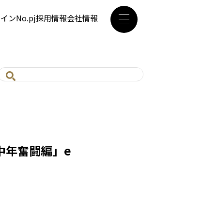
ザイン
No.pj
採用情報
会社情報
中年奮闘編」e