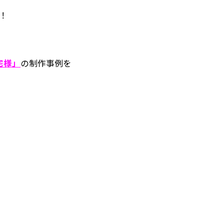
！
宅様」
の制作事例を
！