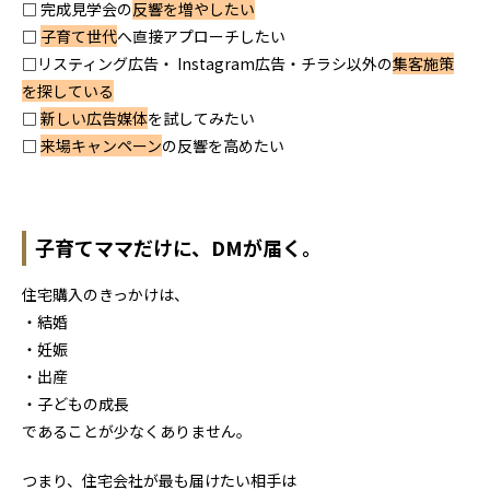
□ 完成見学会の
反響を増やしたい
□
子育て世代
へ直接アプローチしたい
□リスティング広告・ Instagram広告・チラシ以外の
集客施策
を探している
□
新しい広告媒体
を試してみたい
□
来場キャンペーン
の反響を高めたい
子育てママだけに、
DMが届く。
住宅購入のきっかけは、
・結婚
・妊娠
・出産
・子どもの成長
であることが少なくありません。
つまり、住宅会社が最も届けたい相手は