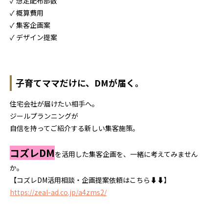
✓ 想定配布部数
✓ 概算費用
✓ 集客企画案
✓ デザイン提案
子育てママだけに、
DMが届く。
住宅会社が届けたい相手へ。
ジールプランニングが
自信を持ってご紹介する新しい集客施策。
コズレDM
を活用した集客企画を、一緒に考えてみません
か。
【コズレDM活用相談・企画提案依頼はこちら⬇️⬇️】
https://zeal-ad.co.jp/a4zms2/