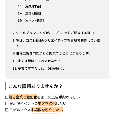
【完成見学会】
【分譲地販売】
【イベント集客】
ジールプランニングが、コズレDMをご紹介する理由
実は、コズレDMのクリエイティブを専属で制作していま
す。
住宅広告専門だからご提案できることがあります。
まずは相談してみませんか？
子育てママだけに、DMが届く。
こんな課題ありませんか？
□
競合企業と差別化
を図った広告手段がほしい
□ 展示場イベントの
集客を強化
したい
□ モデルハウス
来場数を増やしたい