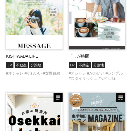
KISHIWADA LIFE
「しが時間」
LP
不動産
分譲地
LP
不動産
分譲地
#オシャレ
#かわいい
#女性目線
#オシャレ
#かわいい
#シンプル
#スタイリッシュ
#女性目線