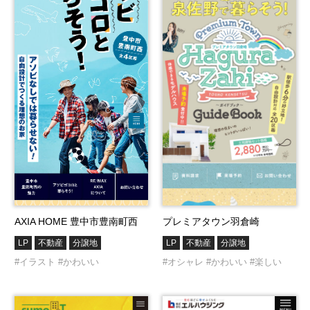
AXIA HOME 豊中市豊南町西
プレミアタウン羽倉崎
LP
不動産
分譲地
LP
不動産
分譲地
#イラスト
#かわいい
#オシャレ
#かわいい
#楽しい