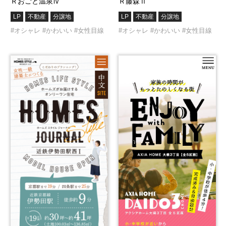
Ｒおごと温泉Ⅳ
Ｒ藤森Ⅱ
LP
不動産
分譲地
LP
不動産
分譲地
#オシャレ
#かわいい
#女性目線
#オシャレ
#かわいい
#女性目線