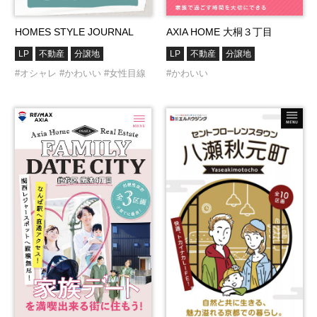
HOMES STYLE JOURNAL
AXIA HOME 大桐３丁目
LP
不動産
分譲地
LP
不動産
分譲地
#オシャレ
#かわいい
#女性目線
#かわいい