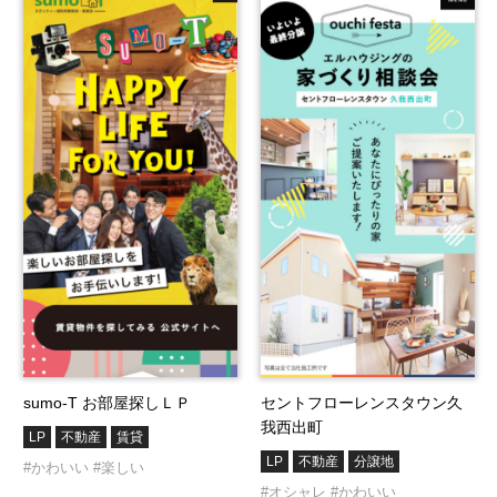
sumo-T お部屋探しＬＰ
セントフローレンスタウン久
我西出町
LP
不動産
賃貸
LP
不動産
分譲地
#かわいい
#楽しい
#オシャレ
#かわいい