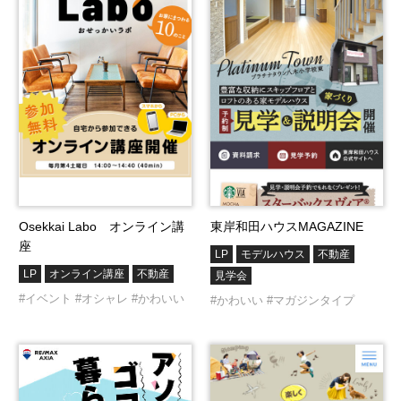
Osekkai Labo オンライン講
東岸和田ハウスMAGAZINE
座
LP
モデルハウス
不動産
LP
オンライン講座
不動産
見学会
#イベント
#オシャレ
#かわいい
#かわいい
#マガジンタイプ