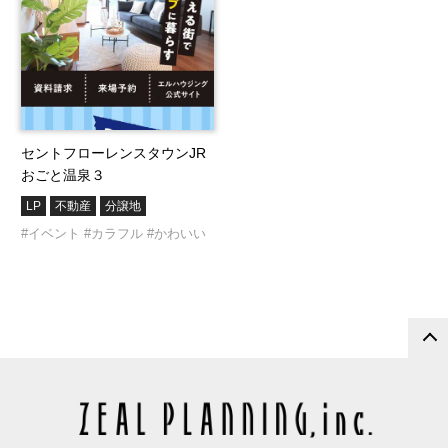
セントフローレンスタウンJR
おごと温泉３
LP
不動産
分譲地
#イベント
#カラフル
#かわいい