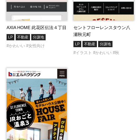
AXIA HOME 此花区伝法４丁目
セントフローレンスタウン八
瀬秋元町
LP
不動産
分譲地
LP
不動産
分譲地
#かわいい
#女性向け
#イラスト
#かわいい
#秋