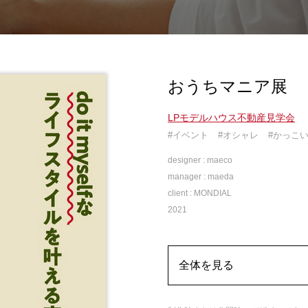
おうちマニア展
LP
モデルハウス
不動産
見学会
#イベント
#オシャレ
#かっこ
designer :
maeco
manager :
maeda
client :
MONDIAL
2021
全体を見る