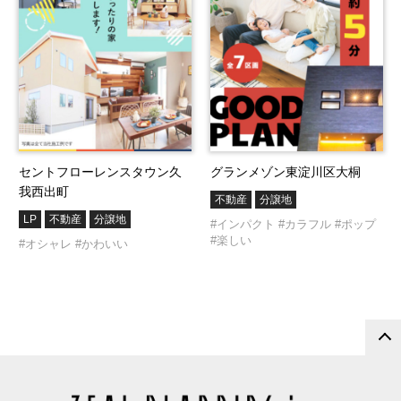
セントフローレンスタウン久
グランメゾン東淀川区大桐
我西出町
不動産
分譲地
LP
不動産
分譲地
#インパクト
#カラフル
#ポップ
#楽しい
#オシャレ
#かわいい