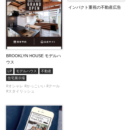
インパクト重視の不動産広告
BROOKLYN HOUSE モデルハ
ウス
LP
モデルハウス
不動産
住宅展示場
#オシャレ
#かっこいい
#クール
#スタイリッシュ