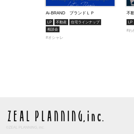
Ai-BRAND ブランドＬＰ
不
LP
不動産
住宅ラインナップ
LP
相談会
#わ
#オシャレ
©ZEAL PLANNING, inc.